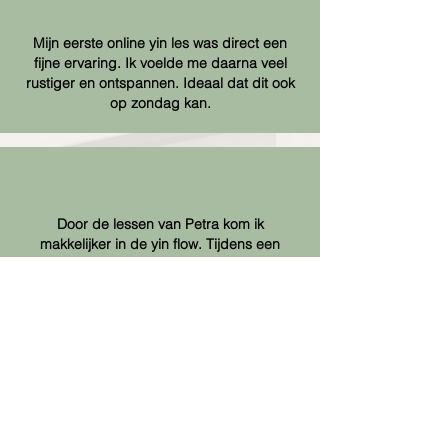
Mijn eerste online yin les was direct een
fijne ervaring. Ik voelde me daarna veel
rustiger en ontspannen. Ideaal dat dit ook
op zondag kan.
Door de lessen van Petra kom ik
makkelijker in de yin flow. Tijdens een
sessie had ik een diepe loslaatervaring die
veel impact maakte. Een krachtige en
bijzondere beleving.
Een rustige, veilige en professioneel
opgebouwde yin les met heldere uitleg. Fijn