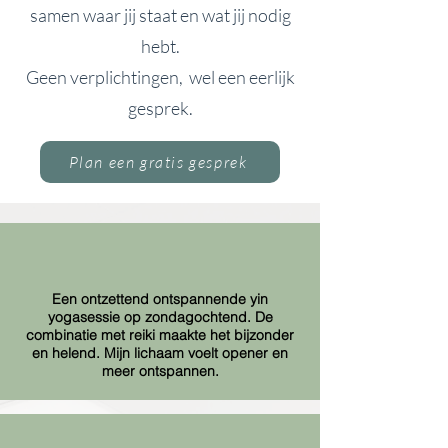
samen waar jij staat en wat jij nodig
hebt.
Geen verplichtingen, wel een eerlijk
gesprek.
Plan een gratis gesprek
Een ontzettend ontspannende yin
yogasessie op zondagochtend. De
combinatie met reiki maakte het bijzonder
en helend. Mijn lichaam voelt opener en
meer ontspannen.