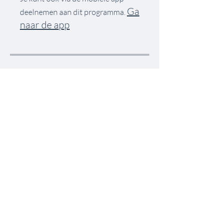
Ga
deelnemen aan dit programma.
naar de app
Instructeurs
Petra van Os-de
Jonge
Prijs
€ 69,00
Aanmelden