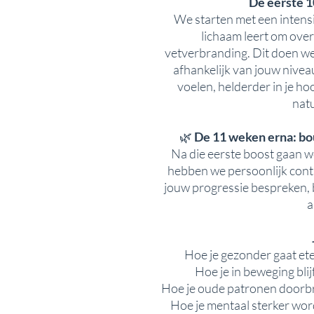
De eerste 1
We starten met een intens
lichaam leert om over
vetverbranding. Dit doen w
afhankelijk van jouw niveau
voelen, helderder in je ho
natu
🌿
De 11 weken erna: bo
Na die eerste boost gaan 
hebben we persoonlijk conta
jouw progressie bespreken, 
a
Hoe je gezonder gaat ete
Hoe je in beweging blij
Hoe je oude patronen doorb
Hoe je mentaal sterker word