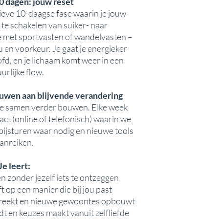
0 dagen: jouw reset
ieve 10-daagse fase waarin je jouw
 te schakelen van suiker- naar
e met sportvasten of wandelvasten –
 en voorkeur. Je gaat je energieker
ofd, en je lichaam komt weer in een
urlijke flow.
uwen aan blijvende verandering
we samen verder bouwen. Elke week
ct (online of telefonisch) waarin we
bijsturen waar nodig en nieuwe tools
anreiken.
Je leert:
n zonder jezelf iets te ontzeggen
ft op een manier die bij jou past
reekt en nieuwe gewoontes opbouwt
t en keuzes maakt vanuit zelfliefde