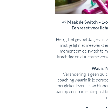
🌱
Maak de Switch – 1-op
Een reset voor lich
Heb jij het gevoel dat je vast
mist, je lijf niet meewerkt 
moment om de switch te mak
krachtige en duurzame veran
Wat is ‘
Verandering is geen quic
coaching waarin ik je perso
energieker leven – van binnen
aan op een manier die past bij
r