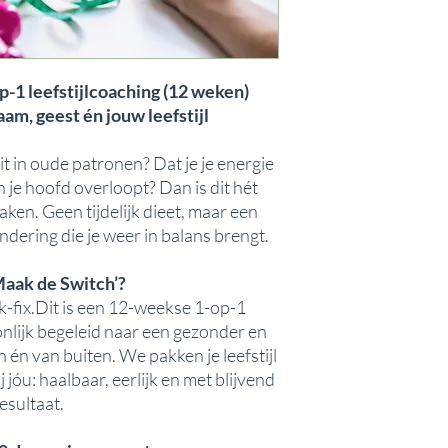
-1 leefstijlcoaching (12 weken)
aam, geest én jouw leefstijl
zit in oude patronen? Dat je je energie
en je hoofd overloopt? Dan is dit hét
en. Geen tijdelijk dieet, maar een
dering die je weer in balans brengt.
Maak de Switch’?
k-fix.Dit is een 12-weekse 1-op-1
onlijk begeleid naar een gezonder en
 én van buiten. We pakken je leefstijl
 jóu: haalbaar, eerlijk en met blijvend
esultaat.