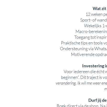
Wat zit 
12 weken pe
Sport- of wan
Wekelijks 1
Macro-berekenin
Toegang tot inspi
Praktische tips en tools 
Ondersteuning via WhatsA
Motiverende opdrac
Investering i
Voor iedereen die écht 
beginnen”. Dit traject is vo
verandering. Ik wil me weer energ
m
Durf jij d
Boek direct via de shop. Na j