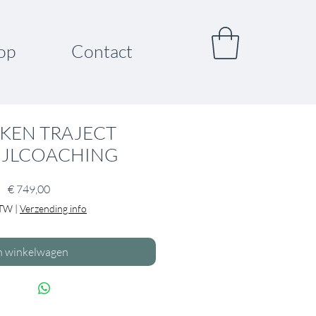
op
Contact
KEN TRAJECT
IJLCOACHING
Prijs
€ 749,00
BTW
|
Verzending info
n winkelwagen