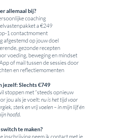
er allemaal bij?
rsoonlijke coaching
delvastenpakket a €249
-op-1 contactmoment
g afgestemd op jouw doel
rerende, gezonde recepten
voor voeding, beweging en mindset
pp of mail tussen de sessies door
hten en reflectiemomenten
n jezelf: Slechts €749
wil stoppen met “steeds opnieuw
or jou als je voelt:
nu is het tijd voor
iek, sterk en vrij voelen – in mijn lijf én
ijn hoofd.
e switch te maken?
e inschrijving neem ik contact met je