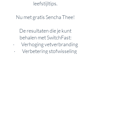
leefstijltips.
Nu met gratis Sencha Thee!
De resultaten die je kunt
behalen met SwitchFast:
· Verhoging vetverbranding
· Verbetering stofwisseling
· Verlaging bloedwaarden
(zoals bloeddruk, cholesterol,
glucose en
ontstekingswaarden)
· Verbetering
hormoonhuishouding
· Optimalisatie microbioom