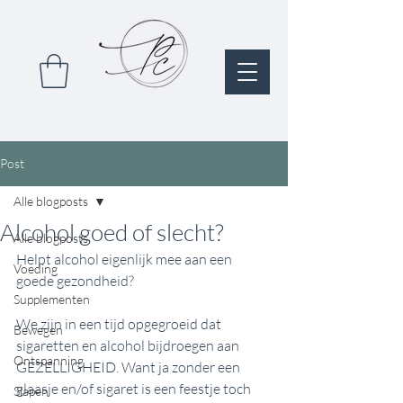
Post
Alle blogposts
Alcohol goed of slecht?
Alle blogposts
Helpt alcohol eigenlijk mee aan een 
Voeding
goede gezondheid?
Supplementen
We zijn in een tijd opgegroeid dat 
Bewegen
sigaretten en alcohol bijdroegen aan 
Ontspanning
GEZELLIGHEID. Want ja zonder een 
glaasje en/of sigaret is een feestje toch 
Slapen