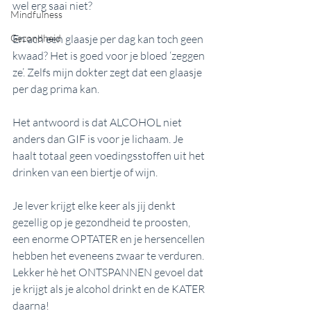
wel erg saai niet?
Mindfulness
Gezondheid
En ach een glaasje per dag kan toch geen 
kwaad? Het is goed voor je bloed ‘zeggen 
ze’. Zelfs mijn dokter zegt dat een glaasje 
per dag prima kan. 
Het antwoord is dat ALCOHOL niet 
anders dan GIF is voor je lichaam. Je 
haalt totaal geen voedingsstoffen uit het 
drinken van een biertje of wijn. 
Je lever krijgt elke keer als jij denkt 
gezellig op je gezondheid te proosten, 
een enorme OPTATER en je hersencellen 
hebben het eveneens zwaar te verduren. 
Lekker hè het ONTSPANNEN gevoel dat 
je krijgt als je alcohol drinkt en de KATER 
daarna! 