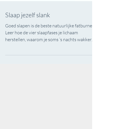
Slaap jezelf slank
Goed slapen is de beste natuurlijke fatburner.
Leer hoe de vier slaapfases je lichaam
herstellen, waarom je soms ’s nachts wakker
wordt en hoe kleine aanpassingen in je leefstijl
zorgen voor betere slaap, meer energie en een
lichter gevoel.