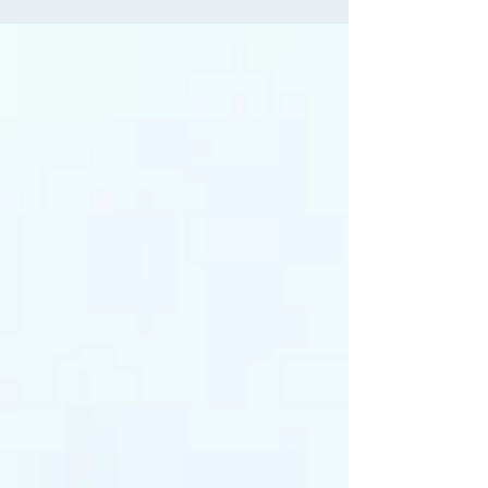
vijftigste gaat dat proces nog sneller. Dat heet
sarcopenie. Klinkt ingewikkeld, maar het
betekent simpelweg: spierafbraak door
veroudering. En nee, dat hoort niet “erbij”. We
kunnen hier zelf invloed op uitoefenen. De
sleutel? Krachttraining én voldoende eiwitten.
Waarom zijn eiwitten zo belangrijk? Eiwitten
zijn letterlijk bouwstenen van je lic