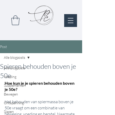
Post
Alle blogposts
Spieren behouden boven je
Alle blogposts
50e
Voeding
Hoe kun je je spieren behouden boven 
Supplementen
je 50e?
Bewegen
Het behouden van spiermassa boven je 
Ontspanning
50e vraagt om een combinatie van 
Slapen
beweging, voeding en herstel. Naarmate 